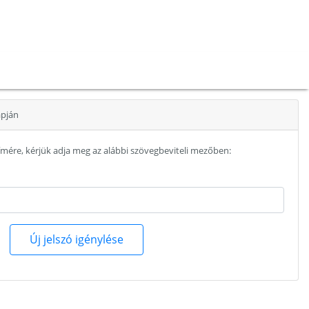
apján
mére, kérjük adja meg az alábbi szövegbeviteli mezőben:
Új jelszó igénylése